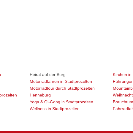
09392 9847-222
info@stadtprozelten-
tourismus.de
n
Heirat auf der Burg
Kirchen in
n
Motorradfahren in Stadtprozelten
Führungen 
Motorradtour durch Stadtprozelten
Mountainbi
prozelten
Henneburg
Weihnacht‘
Yoga & Qi-Gong in Stadtprozelten
Brauchtum 
Wellness in Stadtprozelten
Fahrradfah