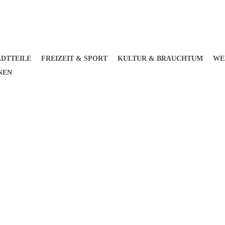
ADTTEILE
FREIZEIT & SPORT
KULTUR & BRAUCHTUM
WE
NEN
Tourismusinformation
Montag, 
Stadtprozelten
09.00 – 
Hauptstraße 41
97909 Stadtprozelten