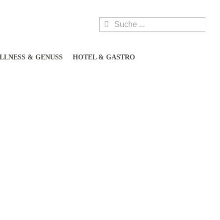
Suche
nach:
LLNESS & GENUSS
HOTEL & GASTRO
Mittwoch, Donnerstag
11.00 Uhr